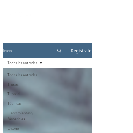
Inicio
Regístrate
Todas las entradas
Todas las entradas
Trucos
Tutorial
Técnicas
Herramientas y
Materiales
Diseño