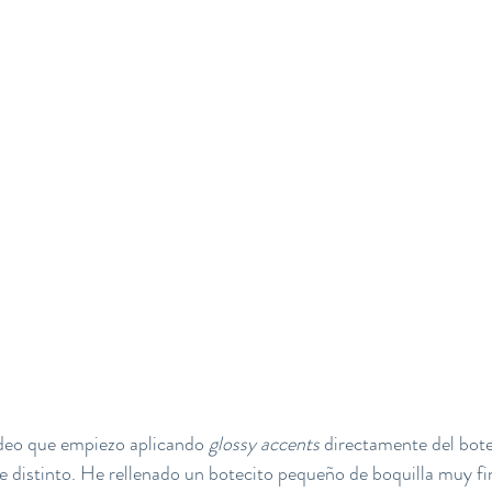
ídeo que empiezo aplicando 
glossy accents
 directamente del bote
e distinto. He rellenado un botecito pequeño de boquilla muy fin