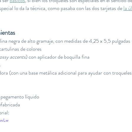
 ser 
básicos
, si bien los troqueles son especiales en el sentido d
pecial lo da la técnica, como pasaba con las dos tarjetas de
la ú
ientas
lina negra de alto gramaje, con medidas de 4,25 x 5,5 pulgadas
cartulinas de colores
lossy accents
) con aplicador de boquilla fina
s
ora (con una base metálica adicional para ayudar con troqueles
 pegamento líquido
efabricada
rial:
CwvLw