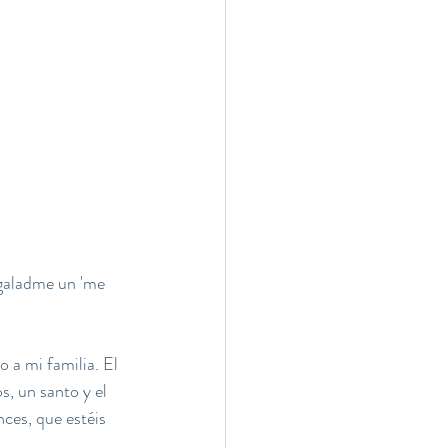
egaladme un 'me 
 a mi familia. El 
, un santo y el 
ces, que estéis 