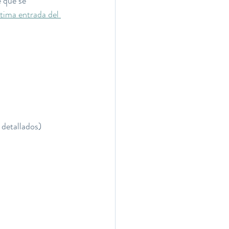
e que se 
ltima entrada del 
 detallados)