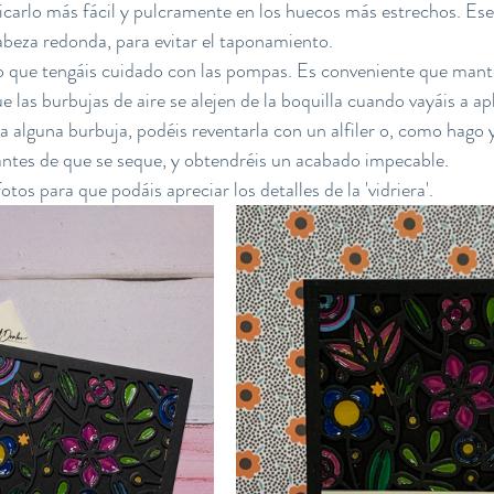
icarlo más fácil y pulcramente en los huecos más estrechos. Ese
cabeza redonda, para evitar el taponamiento.
o que tengáis cuidado con las pompas. Es conveniente que mante
 las burbujas de aire se alejen de la boquilla cuando vayáis a apl
pa alguna burbuja, podéis reventarla con un alfiler o, como hago 
ntes de que se seque, y obtendréis un acabado impecable.
otos para que podáis apreciar los detalles de la 'vidriera'.