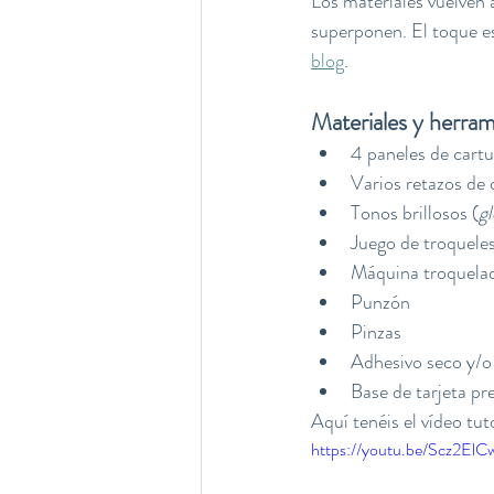
Los materiales vuelven a
superponen. El toque es
blog
. 
Materiales y herram
4 paneles de cartu
Varios retazos de 
Tonos brillosos (
g
Juego de troquele
Máquina troquelad
Punzón
Pinzas
Adhesivo seco y/o
Base de tarjeta pr
Aquí tenéis el vídeo tuto
https://youtu.be/Scz2El