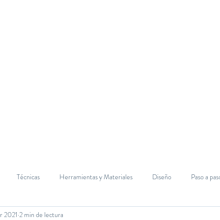
Inicio
Sobre mí
Aviso Legal
Técnicas
Herramientas y Materiales
Diseño
Paso a pas
r 2021
2 min de lectura