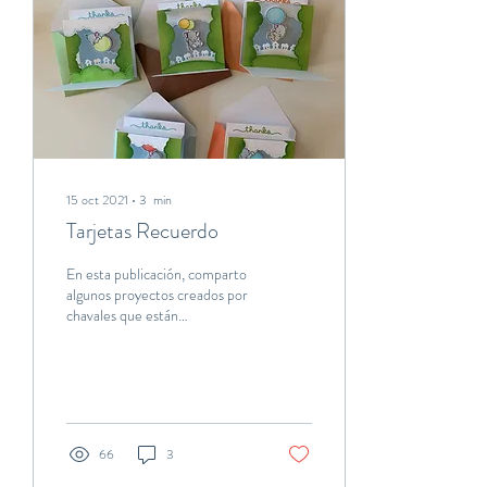
15 oct 2021
∙
3
min
Tarjetas Recuerdo
En esta publicación, comparto
algunos proyectos creados por
chavales que están
descubriendo lo gozoso que es
crear abrazos de papel.
66
3