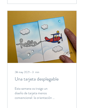
28 may 2021
∙
3
min
Una tarjeta desplegable
Esta semana os traigo un
diseño de tarjeta menos
convencional: la orientación es
apaisada y se abre desplegando
su portada horizontalmente.