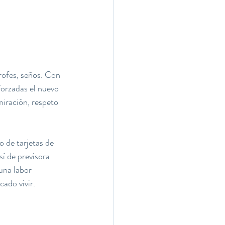
rofes, seños. Con 
forzadas el nuevo 
miración, respeto 
 de tarjetas de 
sí de previsora 
una labor 
ado vivir.