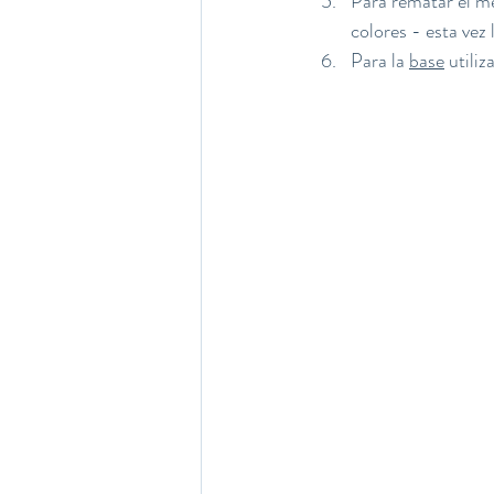
Para rematar el m
colores - esta vez l
Para la 
base
 utiliz