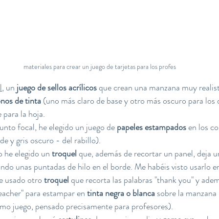
materiales para crear un juego de tarjetas para los profes
l
, un 
juego de sellos acrílicos
 que crean una manzana muy realist
nos de tinta
 (uno más claro de base y otro más oscuro para los d
 para la hoja.
punto focal, he elegido un juego de 
papeles estampados 
en los co
e y gris oscuro - del rabillo).
o he elegido un 
troquel
 que, además de recortar un panel, deja u
ndo unas puntadas de hilo en el borde. Me habéis visto usarlo en
he usado otro 
troquel
 que recorta las palabras "thank you" y adem
teacher" para estampar en 
tinta negra o blanca
 sobre la manzana 
ismo juego, pensado precisamente para profesores).