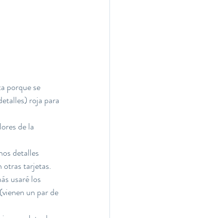
a porque se 
etalles) roja para 
lores de la 
nos detalles 
 otras tarjetas.
ás usaré los 
(vienen un par de 