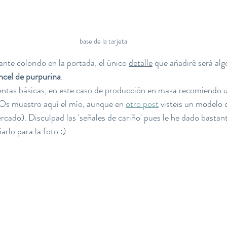
base de la tarjeta
te colorido en la portada, el único 
detalle
 que añadiré será algo
ncel de purpurina
.
ntas básicas, en este caso de producción en masa recomiendo ut
 Os muestro aquí el mío, aunque en 
otro post
 visteis un modelo 
rcado). Disculpad las 'señales de cariño' pues le he dado bastan
rlo para la foto :) 