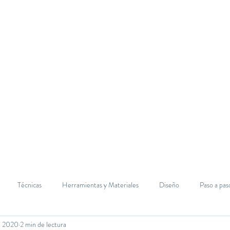
Inicio
Sobre mí
Aviso Legal
Técnicas
Herramientas y Materiales
Diseño
Paso a pas
t 2020
2 min de lectura