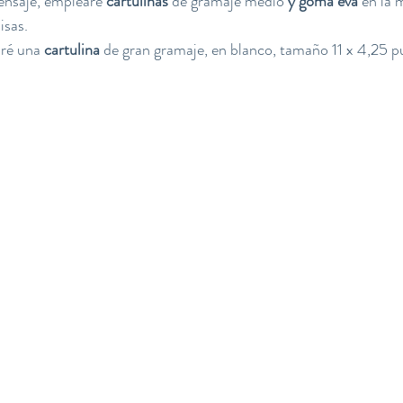
ensaje, emplearé 
cartulinas 
de gramaje medio 
y goma eva
 en la 
isas.
aré una 
cartulina
 de gran gramaje, en blanco, tamaño 11 x 4,25 p