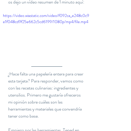
os dejo un vídeo resumen de 1 minuto aquí:
https://video.wixstatic.com/video/f092ca_e248c0c9
e1f048cd9f25e662c5cd6199/1080p/mp4/file.mp4
¿Hace falta una papelería entera para crear 
esta tarjeta? Para responder, vamos como 
con las recetas culinarias: ingredientes y 
utensilios. Primero me gustaría ofreceros 
mi opinión sobre cuáles son las 
herramientas y materiales que convendría 
tener como base.
Empiezo por las herramientas. Tened en 