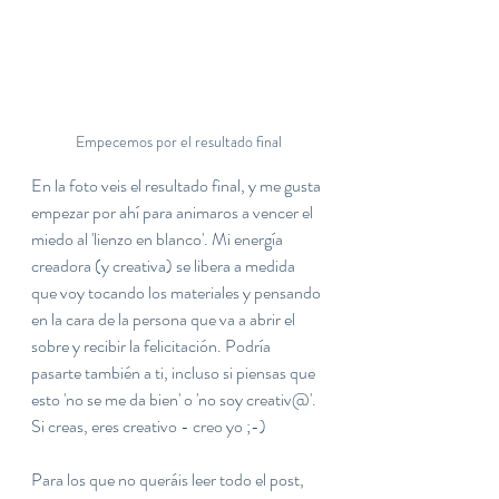
Empecemos por el resultado final
En la foto veis el resultado final, y me gusta 
empezar por ahí para animaros a vencer el 
miedo al 'lienzo en blanco'. Mi energía 
creadora (y creativa) se libera a medida 
que voy tocando los materiales y pensando 
en la cara de la persona que va a abrir el 
sobre y recibir la felicitación. Podría 
pasarte también a ti, incluso si piensas que 
esto 'no se me da bien' o 'no soy creativ@'. 
Si creas, eres creativo - creo yo ;-)
Para los que no queráis leer todo el post, 