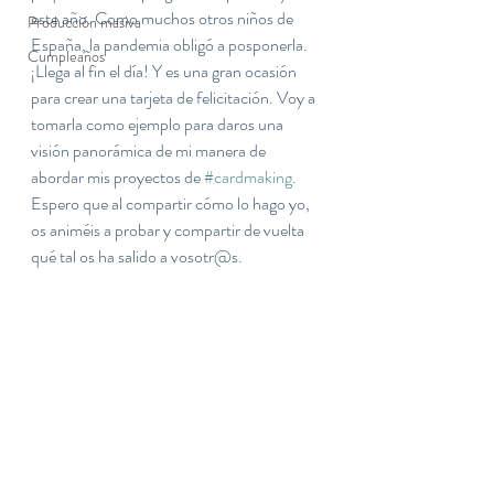
este año. Como muchos otros niños de 
Producción masiva
España, la pandemia obligó a posponerla. 
Cumpleaños
¡Llega al fin el día! Y es una gran ocasión 
para crear una tarjeta de felicitación. Voy a 
tomarla como ejemplo para daros una 
visión panorámica de mi manera de 
abordar mis proyectos de 
#cardmaking
. 
Espero que al compartir cómo lo hago yo, 
os animéis a probar y compartir de vuelta 
qué tal os ha salido a vosotr@s.