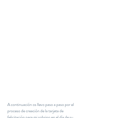
A continuación os llevo paso a paso por el 
proceso de creación de la tarjeta de 
felicitación para mi sobrino en el día de su 