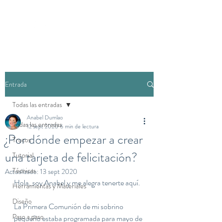
Entrada
Todas las entradas
Anabel Dumlao
Todas las entradas
12 sept 2020
6 min de lectura
¿Por dónde empezar a crear
Trucos
una tarjeta de felicitación?
Tutorial
Técnicas
Actualizado:
13 sept 2020
Hola, soy Anabel y me alegra tenerte aquí.
Herramientas y Materiales
Diseño
La Primera Comunión de mi sobrino 
Paso a paso
pequeño estaba programada para mayo de 