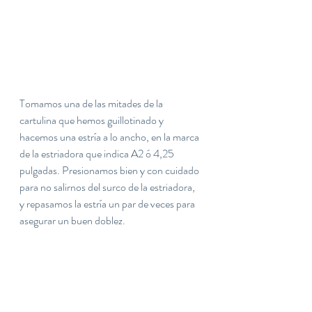
Tomamos una de las mitades de la 
cartulina que hemos guillotinado y 
hacemos una estría a lo ancho, en la marca 
de la estriadora que indica A2 ó 4,25 
pulgadas. Presionamos bien y con cuidado 
para no salirnos del surco de la estriadora, 
y repasamos la estría un par de veces para 
asegurar un buen doblez.