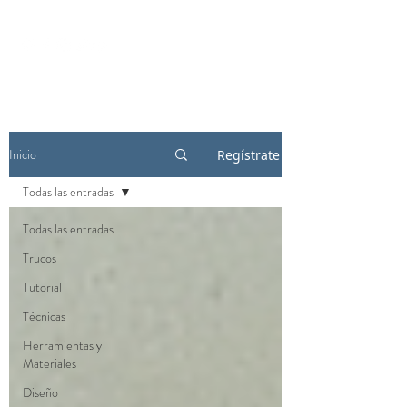
Inicio
Regístrate
Todas las entradas
Todas las entradas
Trucos
Tutorial
Técnicas
Herramientas y
Materiales
Diseño