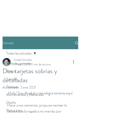
Entrada
Todas las entradas
Anabel Dumlao
Todas las entradas
29 sept 2020
2 min de lectura
Dos tarjetas sobrias y
Trucos
detalladas
Tutorial
Técnicas
Actualizado:
2 ene 2021
¡Hola! Soy Anabel y me alegra tenerte aquí.
Herramientas y Materiales
Diseño
Hace unas semanas, propuse recrear la 
Paso a paso
tarjeta que le regalé a mi marido por 