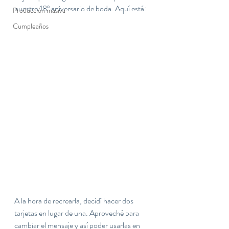
nuestro 18º aniversario de boda. Aquí está:
Producción masiva
Cumpleaños
A la hora de recrearla, decidí hacer dos 
tarjetas en lugar de una. Aproveché para 
cambiar el mensaje y así poder usarlas en 