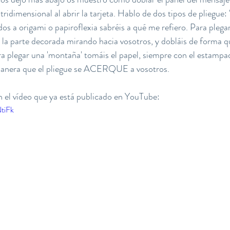
idimensional al abrir la tarjeta. Hablo de dos tipos de pliegue: 'v
os a origami o papiroflexia sabréis a qué me refiero. Para plegar 
la parte decorada mirando hacia vosotros, y dobláis de forma qu
a plegar una 'montaña' tomáis el papel, siempre con el estampa
 manera que el pliegue se ACERQUE a vosotros. 
 el vídeo que ya está publicado en YouTube:
tiFk