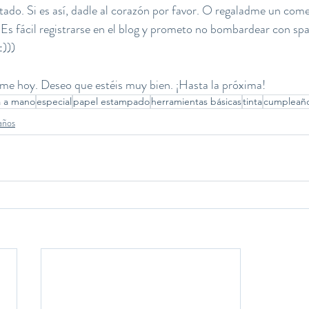
ado. Si es así, dadle al corazón por favor. O regaladme un come
) Es fácil registrarse en el blog y prometo no bombardear con s
:)))
e hoy. Deseo que estéis muy bien. ¡Hasta la próxima!
a a mano
especial
papel estampado
herramientas básicas
tinta
cumpleañ
años