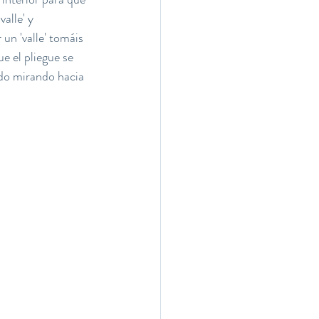
alle' y 
un 'valle' tomáis 
e el pliegue se 
do mirando hacia 