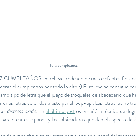
... feliz cumpleaños
IZ CUMPLEAÑOS' en relieve, rodeado de más elefantes flotand
ebrar el cumpleaños por todo lo alto :) El relieve se consigue co
ismo tipo de letra que el juego de troqueles de abecedario que he
unas letras coloridas a este panel 'pop-up'. Las letras las he t
tas 
distress oxide. 
En 
el último post
 os enseñé la técnica de deg
ara crear este panel, y las salpicaduras que dan el aspecto de 'ó
e os dejo más abajo os muestro cómo doblar el panel del mensaje 