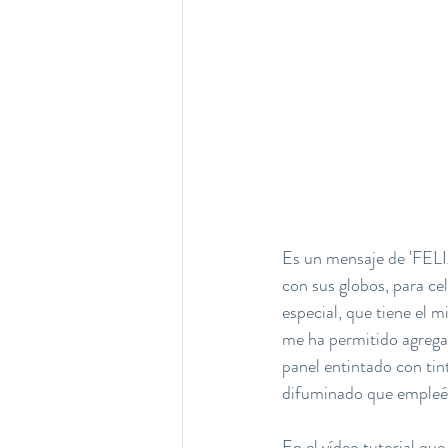
Es un mensaje de 'FEL
con sus globos, para cel
especial, que tiene el m
me ha permitido agregar 
panel entintado con tin
difuminado que empleé p
En el vídeo tutorial qu