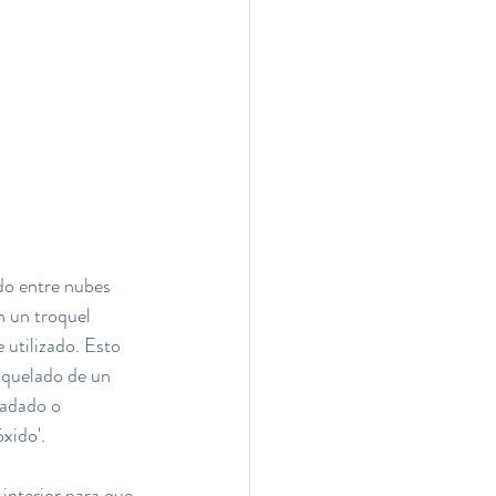
o entre nubes 
n un troquel 
 utilizado. Esto 
roquelado de un 
radado o 
xido'.
interior para que 