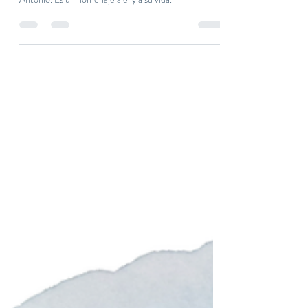
2 feb 2021
2 min de lectura
Para un amigo maravilloso
La tarjeta que publico hoy en el blog es natural,
sencilla, alegre y luminosa. Como mi amigo José
Antonio. Es un homenaje a él y a su vida.