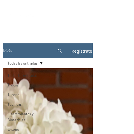
Inicio
Regístrate
Todas las entradas
Todas las entradas
Trucos
Tutorial
Técnicas
Herramientas y
Materiales
Diseño