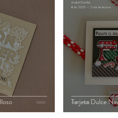
Anabel Dumlao
8 dic 2020
2 min de lectura
lloso
Tarjeta Dulce Na